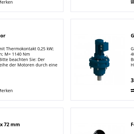
Merken
tor
G
it Thermokontakt 0,25 kW;
G
min; M= 1140 Nm
4
tte beachten Sie: Der
B
reihe der Motoren durch eine
H
t. Die neuen Motoren sind
n
e
3
Merken
 x 72 mm
F