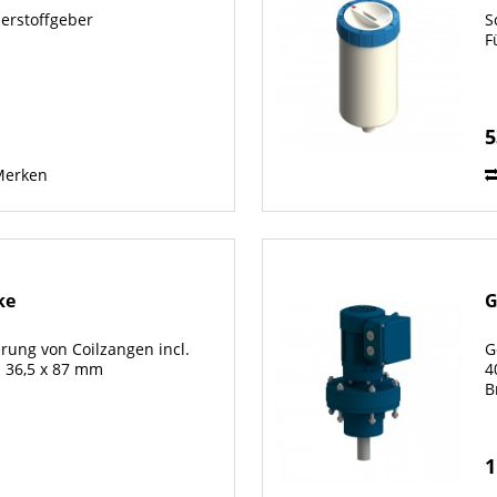
ierstoffgeber
S
F
5
Merken
ke
G
erung von Coilzangen incl.
G
 36,5 x 87 mm
4
B
1