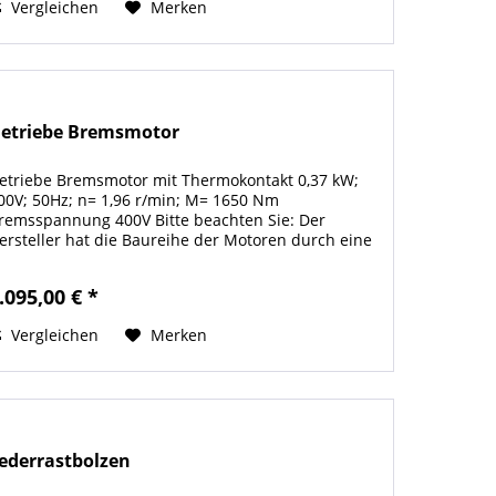
Vergleichen
Merken
etriebe Bremsmotor
etriebe Bremsmotor mit Thermokontakt 0,37 kW;
00V; 50Hz; n= 1,96 r/min; M= 1650 Nm
remsspannung 400V Bitte beachten Sie: Der
ersteller hat die Baureihe der Motoren durch eine
euere Variante ersetzt. Die neuen Motoren sind
twas...
.095,00 € *
Vergleichen
Merken
ederrastbolzen