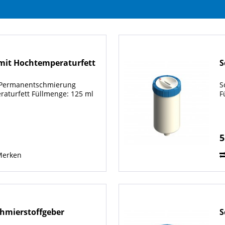
 mit Hochtemperaturfett
S
r Permanentschmierung
S
raturfett Füllmenge: 125 ml
F
5
Merken
chmierstoffgeber
S