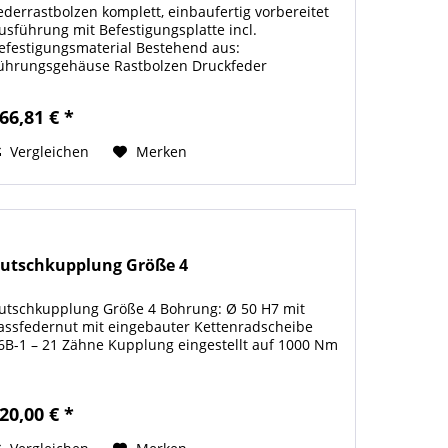
ederrastbolzen komplett, einbaufertig vorbereitet
usführung mit Befestigungsplatte incl.
efestigungsmaterial Bestehend aus:
ührungsgehäuse Rastbolzen Druckfeder
echskantmutter Kugelknopf
66,81 € *
Vergleichen
Merken
utschkupplung Größe 4
utschkupplung Größe 4 Bohrung: Ø 50 H7 mit
assfedernut mit eingebauter Kettenradscheibe
6B-1 – 21 Zähne Kupplung eingestellt auf 1000 Nm
20,00 € *