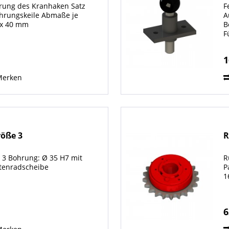
hrung des Kranhaken Satz
F
ührungskeile Abmaße je
A
0 x 40 mm
B
F
S
1
Merken
öße 3
R
3 Bohrung: Ø 35 H7 mit
R
tenradscheibe
P
1
6